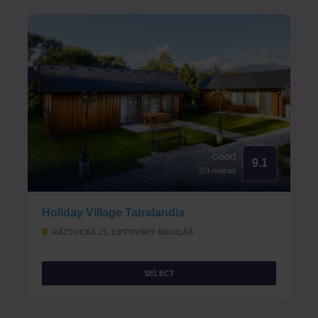
Good
9.1
513 reviews
Holiday Village Tatralandia
RÁZTOCKÁ 21, LIPTOVSKÝ MIKULÁŠ
SELECT