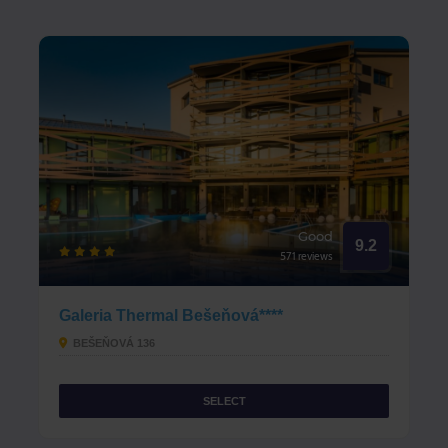
Good
9.2
571 reviews
Galeria Thermal Bešeňová****
BEŠEŇOVÁ 136
SELECT