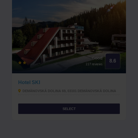
Good
8.6
227 reviews
Hotel SKI
DEMÄNOVSKÁ DOLINA 69, ​03101 DEMÄNOVSKÁ DOLINA​
SELECT