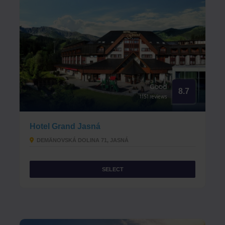
Good
8.7
1151 reviews
Hotel Grand Jasná
DEMÄNOVSKÁ DOLINA 71, JASNÁ
SELECT