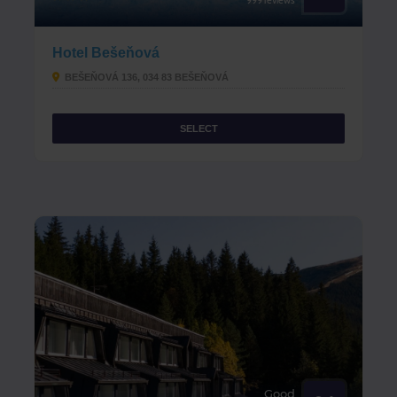
999 reviews
Hotel Bešeňová
BEŠEŇOVÁ 136, 034 83 BEŠEŇOVÁ
SELECT
Good