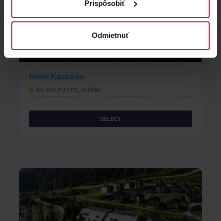
Prispôsobiť
Odmietnuť
Good
8.8
980 reviews
Hotel Kaskáda
NA GOLFU 1772, KUŘIM
SELECT