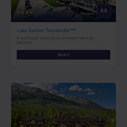
Good
8.9
78 reviews
Lake Garden Tatralandia****
RÁZTOCKÁ 72/150, 031 01 LIPTOVSKÝ MIKULÁŠ –
RÁZTOKY
SELECT