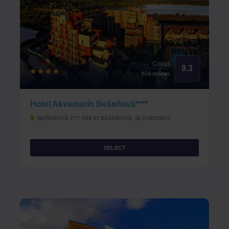
Good
9.3
906 reviews
Hotel Akvamarín Bešeňová****
BEŠEŇOVÁ 277, 034 83 BEŠEŇOVÁ, SLOVENSKO
SELECT