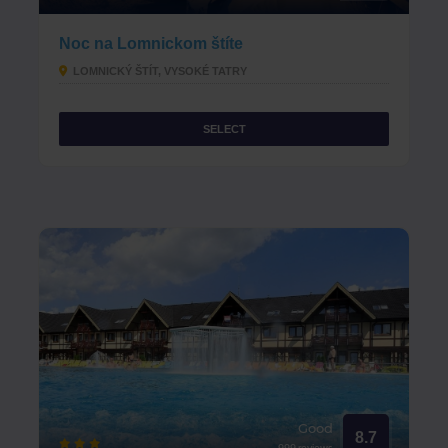
Noc na Lomnickom štíte
LOMNICKÝ ŠTÍT, VYSOKÉ TATRY
SELECT
Good
8.7