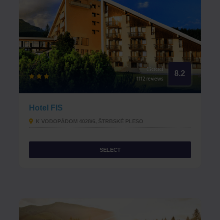
Good
8.2
1112 reviews
Hotel FIS
K VODOPÁDOM 4028/6, ŠTRBSKÉ PLESO
SELECT