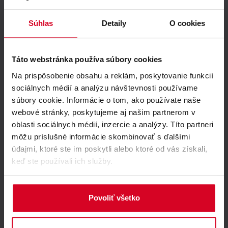
Súhlas
Detaily
O cookies
Good
9.0
55 reviews
Táto webstránka používa súbory cookies
Chalets Jasná Collection Záhradky
Na prispôsobenie obsahu a reklám, poskytovanie funkcií
JASNÁ - ZÁHRADKY, NÍZKE TATRY
sociálnych médií a analýzu návštevnosti používame
súbory cookie. Informácie o tom, ako používate naše
webové stránky, poskytujeme aj našim partnerom v
SELECT
oblasti sociálnych médií, inzercie a analýzy. Títo partneri
môžu príslušné informácie skombinovať s ďalšími
údajmi, ktoré ste im poskytli alebo ktoré od vás získali,
keď ste používali ich služby.
Povoliť všetko