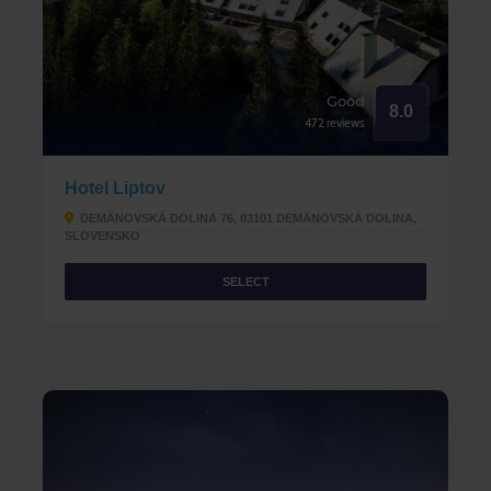
Good
8.0
472 reviews
Hotel Liptov
DEMÄNOVSKÁ DOLINA 76, 03101 DEMÄNOVSKÁ DOLINA,
SLOVENSKO
SELECT