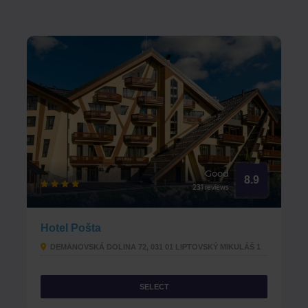
Good
8.9
231 reviews
Hotel Pošta
DEMÄNOVSKÁ DOLINA 72, 031 01 LIPTOVSKÝ MIKULÁŠ 1
SELECT