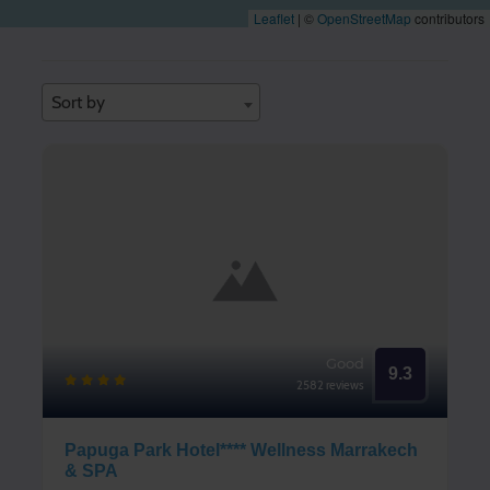
Leaflet
|
©
OpenStreetMap
contributors
Sort by
Good
9.3
2582 reviews
Papuga Park Hotel**** Wellness Marrakech
& SPA