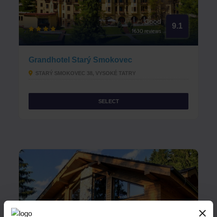
Good
9.1
1630 reviews
Grandhotel Starý Smokovec
STARÝ SMOKOVEC 38, VYSOKÉ TATRY
SELECT