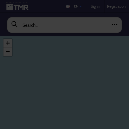
EN
Sign in
Registration
Search...
+
−