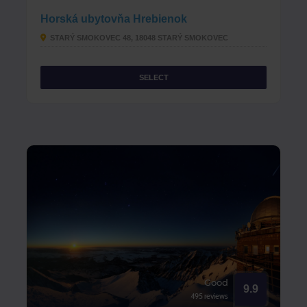
Horská ubytovňa Hrebienok
STARÝ SMOKOVEC 48, 18048 STARÝ SMOKOVEC
SELECT
Good
9.9
495 reviews