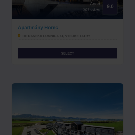
Good
9.0
202 reviews
Apartmány Horec
TATRANSKÁ LOMNICA 41​, VYSOKÉ TATRY
SELECT