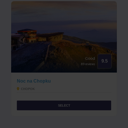
Good
9.5
89 reviews
Noc na Chopku
CHOPOK
SELECT